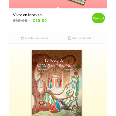
Vivre en Morvan
Promo !
Le
Le
€
30.00
€
10.00
prix
prix
initial
actuel
Ajouter au panier
était :
est :
Voir les détails
€30.00.
€10.00.