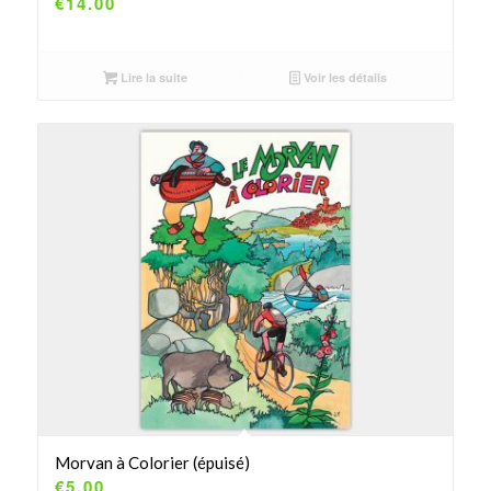
€
14.00
Lire la suite
Voir les détails
Morvan à Colorier (épuisé)
€
5.00